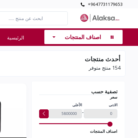
+9647731179653
اصناف المنتجات
الرئيسية
أحدث منتجات
154
منتج متوفر
تصفية حسب
سعر
الادنى
الأعلى
-
اصناف المنتجات