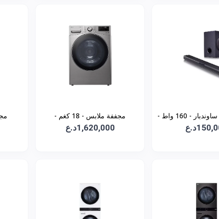
سستم صوت ساوندبار - 160 واط -
مجففة ملابس - 18 كغم -
SQC1
150,د.ع
1,620,000د.ع
RH18U8EVCW