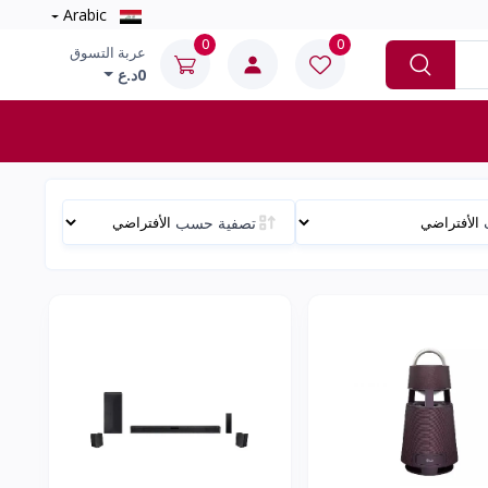
Arabic
0
0
عربة التسوق
0د.ع
تصفية حسب