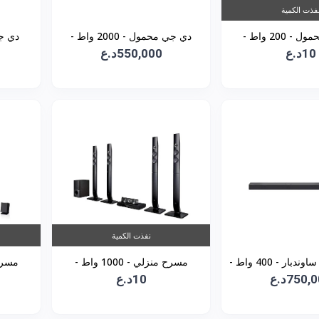
فذت الكمية
دي جي محمول - 200 واط -
دي جي محمول - 2000 واط -
10د.ع
XBOOM X
550,000د.ع
XBOOM RN9
نفذت الكمية
سستم صوت ساوندبار - 400 واط -
مسرح منزلي - 1000 واط -
SC9S
750,د.ع
10د.ع
LHD70C