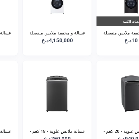
فذت الكمية
ففة ملابس منفصلة
غسالة و مجففة ملابس منفصلة
10د.ع
Wash Tower سعة 13 كغم -
4,150,000د.ع
Wash Tower سعة 21 كغم -
WT2116WRK
WT1310B
غسالة ملابس علوية - 20 كغم -
غسالة ملابس علوية - 18 كغم -
940,د.ع
T20H7EH
750,000د.ع
T18H3SDHT2