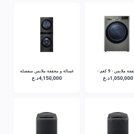
مجففة ملابس - 9 كغم -
غسالة و مجففة ملابس منفصلة
1,050,000د.ع
RH90V9PV8N
4,150,000د.ع
Wash Tower سعة 21 كغم -
WT2116BRK