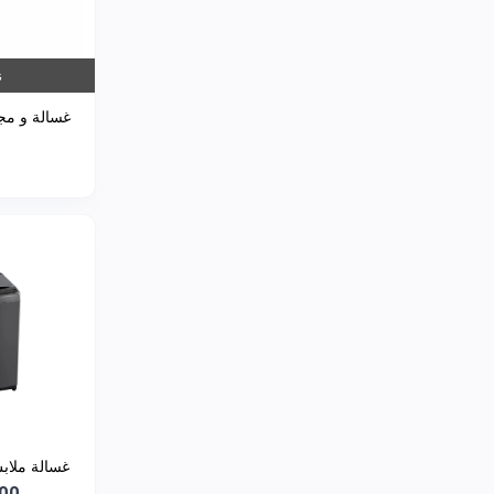
ن
غسالة و مج
RK
000
HT2