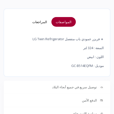
المواصفات
المراجعات
🔹 فريزر عمودي باب منفصل LG Twin Refrigerator
السعة : 324 لتر
اللون : ابيض
موديل : GC-B514EQFM
توصيل سريع في جميع أنحاء البلاد
الدفع الآمن
سياسة الاسترجاع