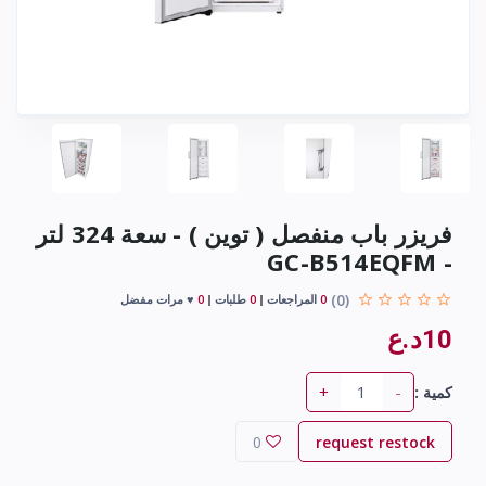
فريزر باب منفصل ( توين ) - سعة 324 لتر
- GC-B514EQFM
(0)
0
المراجعات
0
طلبات
0
♥ مرات مفضل
10د.ع
+
-
كمية :
0
request restock