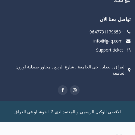
تتبع طلبك
تواصل معنا الان
+9647731179653
info@lg-iq.com
Support ticket
العراق , بغداد , حي الجامعة , شارع الربيع , مجاور صيدلية اوزون
الجامعة
الاقصى الوكيل الرسمي و المعتمد لدى LG خوشناو في العراق