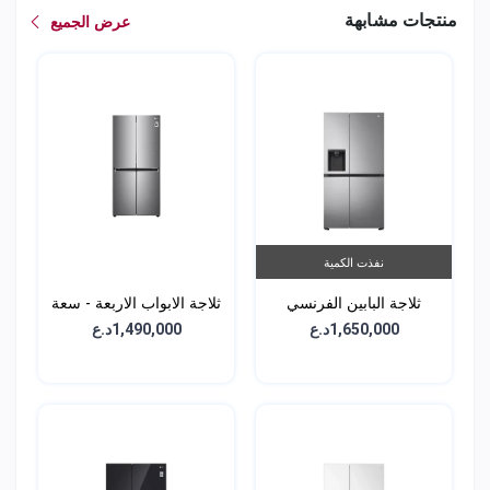
منتجات مشابهة
عرض الجميع
نفذت الكمية
ثلاجة البابين الفرنسي
ثلاجة الابواب الاربعة - سعة
الجانبية - سعة 617 لتر -
594 لتر - GCB-334DFPL
1,650,000د.ع
1,490,000د.ع
GCL-287GVL