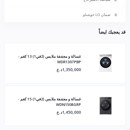
ضمان LG خوشناو
قد يعجبك ايضاً
غسالة و مجففة ملابس (2في1) 13 كغم -
WDR1307PBP
1,350,000د.ع
غسالة و مجففة ملابس (2في1) 15 كغم -
WDN1508GRP
1,450,000د.ع