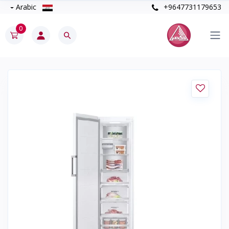
Arabic
+9647731179653
0