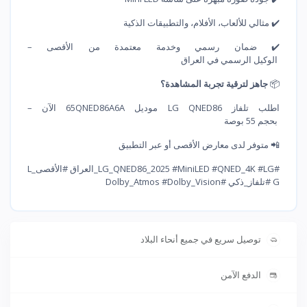
✔️ مثالي للألعاب، الأفلام، والتطبيقات الذكية
✔️ ضمان رسمي وخدمة معتمدة من الأقصى –
الوكيل الرسمي في العراق
📦
جاهز لترقية تجربة المشاهدة؟
اطلب تلفاز LG QNED86 موديل 65QNED86A6A الآن –
بحجم 55 بوصة
📲 متوفر لدى معارض الأقصى أو عبر التطبيق
#LG_QNED86_2025 #MiniLED #QNED_4K #LG_العراق #الأقصى_L
G #تلفاز_ذكي #Dolby_Atmos #Dolby_Vision
توصيل سريع في جميع أنحاء البلاد
الدفع الآمن