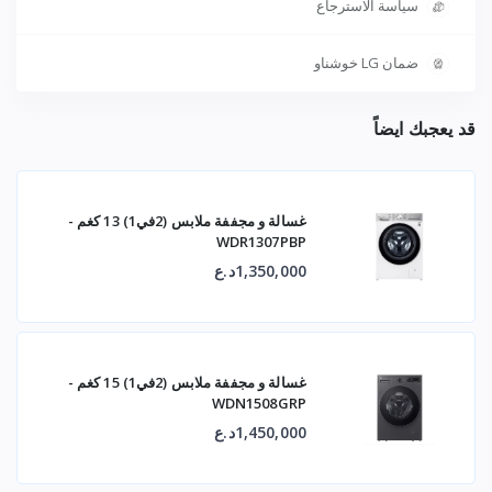
سياسة الاسترجاع
ضمان LG خوشناو
قد يعجبك ايضاً
غسالة و مجففة ملابس (2في1) 13 كغم -
WDR1307PBP
1,350,000د.ع
غسالة و مجففة ملابس (2في1) 15 كغم -
WDN1508GRP
1,450,000د.ع