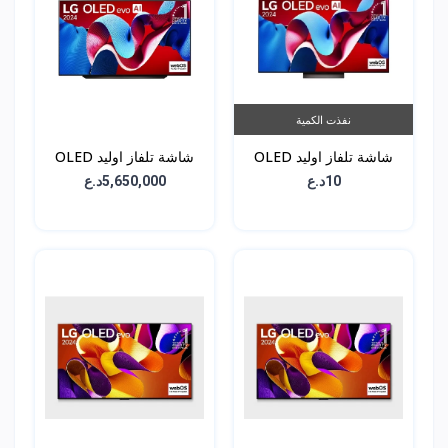
نفذت الكمية
شاشة تلفاز اوليد OLED
شاشة تلفاز اوليد OLED
C4 - حجم 77 انش -
C4 - حجم 83 انش -
10د.ع
5,650,000د.ع
OLED83C46LA
OLED77C46LA