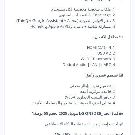
ملفات شخصية مخصصة لكل مستخدم
AI Concierge لتوصيات المحتوى
دعم الأوامر الصوتية (ThinQ + Google Assistant + Alexa)
مشاركة شاشة + دعم Apple AirPlay 2 وHomeKit
🔌
مداخل الاتصال:
4 × HDMI (2.1)
2 × USB
Wi-Fi | Bluetooth
Optical Audio | LAN | eARC
🖼️
تصميم عصري وأنيق:
تصميم نحيف بإطار معدني
قاعدة مركزية أنيقة
جاهز للتثبيت الجداري (VESA)
مثالي لغرف المعيشة والمتاجر والمساحات الأنيقة
🏡
لماذا تختار LG QNED86 موديل 2025 بحجم 55 بوصة؟
✔️ أحدث إصدار من LG بتقنيات الذكاء الاصطناعي
✔️ جودة صورة مبهرة على شاشة Mini LED