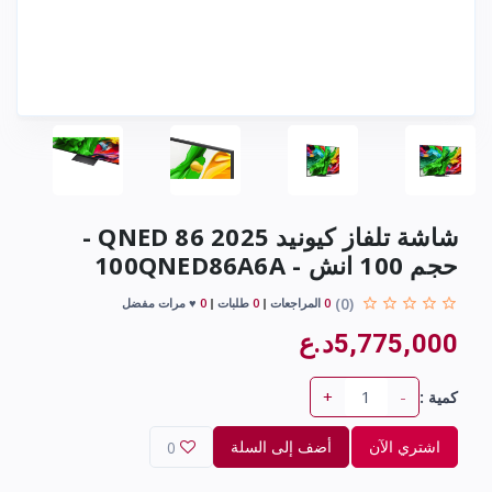
شاشة تلفاز كيونيد 2025 QNED 86 -
حجم 100 انش - 100QNED86A6A
(0)
0
المراجعات
0
طلبات
0
♥ مرات مفضل
5,775,000د.ع
+
-
كمية :
اشتري الآن
أضف إلى السلة
0