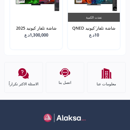
نفذت الكمية
شاشة تلفاز َكيونيد QNED
شاشة تلفاز كيونيد 2025
86 - حجم 55 انش -
QNED 86 - حجم 55 انش
10د.ع
1,300,000د.ع
55QNED86T6A ى
- 65QNED86A6A
اتصل بنا
معلومات عنا
الاسئلة الاكثر تكراراً