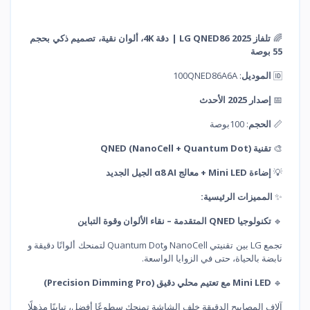
🌈
تلفاز LG QNED86 2025 | دقة 4K، ألوان نقية، تصميم ذكي بحجم
55 بوصة
🆔
الموديل
: 100QNED86A6A
📅
إصدار 2025 الأحدث
📏
الحجم
: 100بوصة
🎨
تقنية QNED (NanoCell + Quantum Dot)
💡
إضاءة Mini LED + معالج α8 AI الجيل الجديد
✨
المميزات الرئيسية:
🔹
تكنولوجيا QNED المتقدمة – نقاء الألوان وقوة التباين
تجمع LG بين تقنيتي NanoCell وQuantum Dot لتمنحك ألوانًا دقيقة و
نابضة بالحياة، حتى في الزوايا الواسعة.
🔹
Mini LED مع تعتيم محلي دقيق (Precision Dimming Pro)
آلاف المصابيح الدقيقة خلف الشاشة تمنحك سطوعًا أفضل، تباينًا مذهلًا