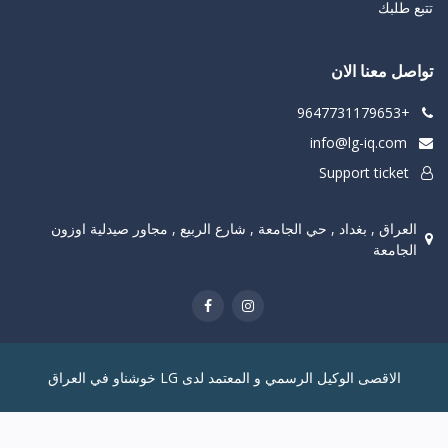
تتبع طلبك
تواصل معنا الان
+9647731179653
info@lg-iq.com
Support ticket
العراق , بغداد , حي الجامعة , شارع الربيع , مجاور صيدلية اوزون
الجامعة
الاقصى الوكيل الرسمي و المعتمد لدى LG خوشناو في العراق