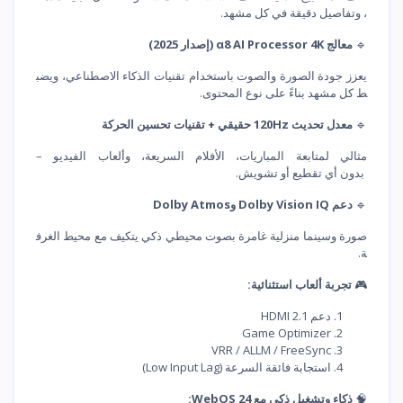
، وتفاصيل دقيقة في كل مشهد.
🔹
معالج α8 AI Processor 4K (إصدار 2025)
يعزز جودة الصورة والصوت باستخدام تقنيات الذكاء الاصطناعي، ويضب
ط كل مشهد بناءً على نوع المحتوى.
🔹
معدل تحديث 120Hz حقيقي + تقنيات تحسين الحركة
مثالي لمتابعة المباريات، الأفلام السريعة، وألعاب الفيديو –
بدون أي تقطيع أو تشويش.
🔹
دعم Dolby Vision IQ وDolby Atmos
صورة وسينما منزلية غامرة بصوت محيطي ذكي يتكيف مع محيط الغرف
ة.
🎮
تجربة ألعاب استثنائية:
دعم HDMI 2.1
Game Optimizer
VRR / ALLM / FreeSync
استجابة فائقة السرعة (Low Input Lag)
🧠
ذكاء وتشغيل ذكي مع WebOS 24: