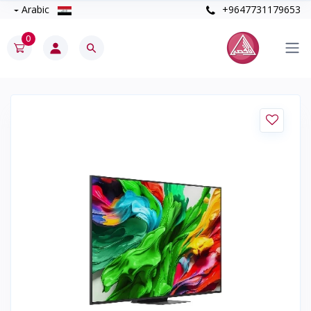
Arabic
+9647731179653
0