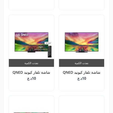
55QNED7S6QA
OLED83G46LA
نفذت الكمية
نفذت الكمية
شاشة تلفاز كيونيد QNED
شاشة تلفاز كيونيد QNED
81 - حجم 55 انش -
81 - حجم 65 انش -
10د.ع
10د.ع
65QNED816RA
55QNED816RA