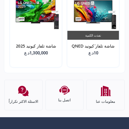
نفذت الكمية
شاشة تلفاز َكيونيد QNED
شاشة تلفاز كيونيد 2025
86 - حجم 55 انش -
QNED 86 - حجم 55 انش
10د.ع
1,300,000د.ع
55QNED86T6A ى
- 65QNED86A6A
اتصل بنا
معلومات عنا
الاسئلة الاكثر تكراراً