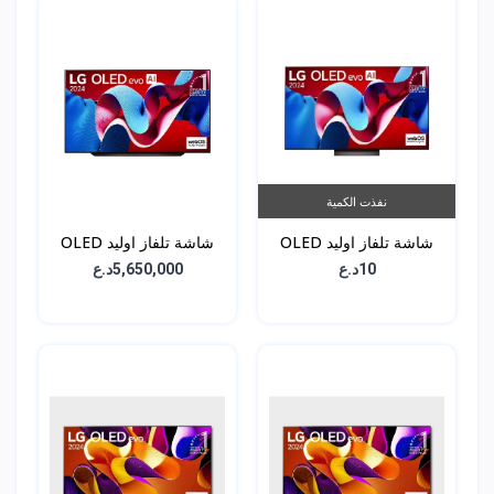
نفذت الكمية
شاشة تلفاز اوليد OLED
شاشة تلفاز اوليد OLED
C4 - حجم 77 انش -
C4 - حجم 83 انش -
10د.ع
5,650,000د.ع
OLED83C46LA
OLED77C46LA