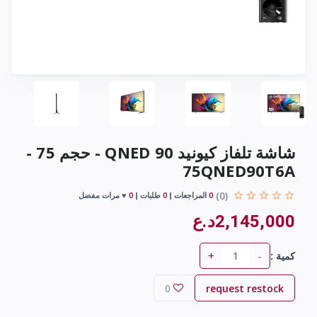
شاشة تلفاز كيونيد QNED 90 - حجم 75 -
75QNED90T6A
(0)
0
المراجعات
0
طلبات
0
♥ مرات مفضل
2,145,000د.ع
+
-
كمية :
0
request restock