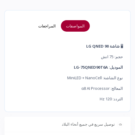
المواصفات
المراجعات
🖥️
شاشة LG QNED 90
حجم: 75 انش
الموديل: LG-75QNED90T6A
نوع الشاشة: MiniLED + NanoCell
المعالج: α8 AI Processor
التردد: 120 Hz
توصيل سريع في جميع أنحاء البلاد