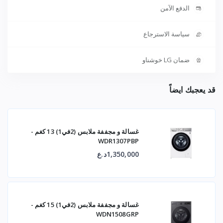
الدفع الآمن
سياسة الاسترجاع
ضمان LG خوشناو
قد يعجبك ايضاً
غسالة و مجففة ملابس (2في1) 13 كغم -
WDR1307PBP
1,350,000د.ع
غسالة و مجففة ملابس (2في1) 15 كغم -
WDN1508GRP