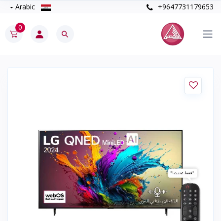
Arabic
+9647731179653
0